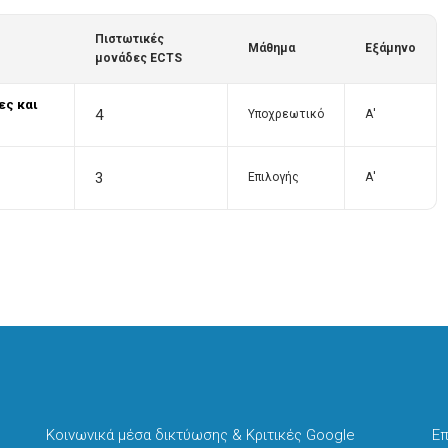
Πιστωτικές
Μάθημα
Εξάμηνο
μονάδες ECTS
ες και
4
Υποχρεωτικό
Α'
3
Επιλογής
Α'
Κοινωνικά μέσα δικτύωσης & Κριτικές Google
Επ