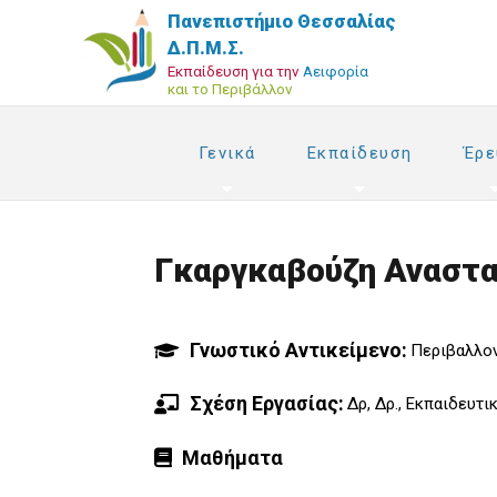
Παράκαμψη
Πανεπιστήμιο Θεσσαλίας
προς
Δ.Π.Μ.Σ.
το
Εκπαίδευση για την
Αειφορία
και το Περιβάλλον
κυρίως
περιεχόμενο
Γενικά
Εκπαίδευση
Έρε
Γκαργκαβούζη Αναστα
Γνωστικό Αντικείμενο
Περιβαλλον
Σχέση Εργασίας
Δρ, Δρ., Εκπαιδευτ
Μαθήματα