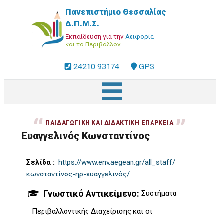
Παράκαμψη
Πανεπιστήμιο Θεσσαλίας
προς
Δ.Π.Μ.Σ.
το
Εκπαίδευση για την
Αειφορία
κυρίως
και το Περιβάλλον
περιεχόμενο
fa-
24210 93174
address
GPS
phone-
square
dropdown
trigger
ΠΑΙΔΑΓΩΓΙΚΉ ΚΑΙ ΔΙΔΑΚΤΙΚΉ ΕΠΆΡΚΕΙΑ
Ευαγγελινός Κωνσταντίνος
Σελίδα
https://www.env.aegean.gr/all_staff/
κωνσταντίνος-ηρ-ευαγγελινός/
Γνωστικό Αντικείμενο
Συστήματα
Περιβαλλοντικής Διαχείρισης και οι