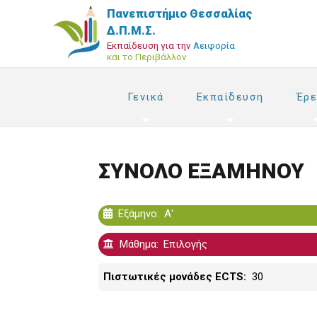
Παράκαμψη
Πανεπιστήμιο Θεσσαλίας
προς
Δ.Π.Μ.Σ.
το
Εκπαίδευση για την
Αειφορία
και το Περιβάλλον
κυρίως
περιεχόμενο
Γενικά
Εκπαίδευση
Έρε
ΣΥΝΟΛΟ ΕΞΑΜΗΝΟΥ
Εξάμηνο
Α'
Μάθημα
Επιλογής
Πιστωτικές μονάδες ECTS
30