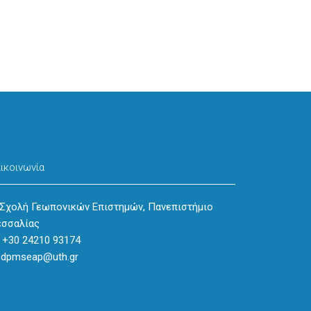
ικοινωνία
address
Σχολή Γεωπονικών Επιστημών, Πανεπιστήμιο
σσαλίας
phone
+30 24210 93174
dpmseap@uth.gr