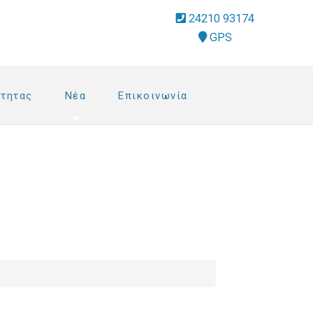
fa-
24210 93174
phone-
address
GPS
square
dropdown
trigger
τητας
Νέα
Επικοινωνία