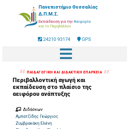
Παράκαμψη
Πανεπιστήμιο Θεσσαλίας
προς
Δ.Π.Μ.Σ.
το
Εκπαίδευση για την
Αειφορία
κυρίως
και το Περιβάλλον
περιεχόμενο
fa-
24210 93174
address
GPS
phone-
square
dropdown
trigger
ΠΑΙΔΑΓΩΓΙΚΉ ΚΑΙ ΔΙΔΑΚΤΙΚΉ ΕΠΆΡΚΕΙΑ
Περιβαλλοντική αγωγή και
εκπαίδευση στο πλαίσιο της
αειφόρου ανάπτυξης
Διδάσκων
Αμπατζίδης Γεώργιος
Ζυμβρακάκη Ελένη