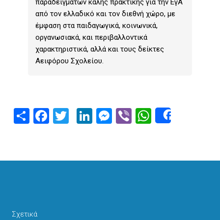
παραδειγμάτων καλής πρακτικής για την ΕγΑ
από τον ελλαδικό και τον διεθνή χώρο, με
έμφαση στα παιδαγωγικά, κοινωνικά,
οργανωσιακά, και περιβαλλοντικά
χαρακτηριστικά, αλλά και τους δείκτες
Αειφόρου Σχολείου.
Share
Facebook
Twitter
LinkedIn
Messenger
Viber
WhatsAp
Share
Σχετικά