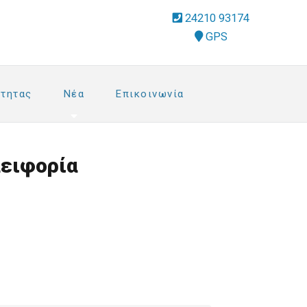
fa-
24210 93174
phone-
address
GPS
square
dropdown
trigger
τητας
Νέα
Επικοινωνία
αειφορία