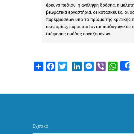
έρευνα πεδίου, η ανάληψη δράσης, η μελέτη
βιωματικά εργαστήρια, οι κατασκευές, οι 
παρεμβάσεων υπό το πρίσμα της κριτικής 
αειφορίας, παρουσιάζονται παιδαγωγικές 
διάφορες ομάδες εργαζομένων.
Share
Facebook
Twitter
LinkedIn
Messeng
Viber
Wha
Σχετικά