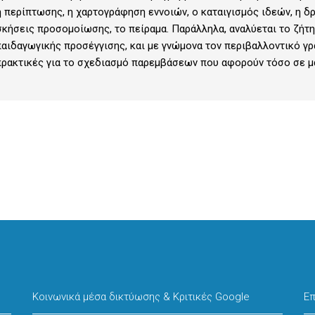
 περίπτωσης, η χαρτογράφηση εννοιών, ο καταιγισμός ιδεών, η δρ
ασκήσεις προσομοίωσης, το πείραμα. Παράλληλα, αναλύεται το ζήτ
παιδαγωγικής προσέγγισης, και με γνώμονα τον περιβαλλοντικό γ
πρακτικές για το σχεδιασμό παρεμβάσεων που αφορούν τόσο σε μα
er
tsApp
Share
Κοινωνικά μέσα δικτύωσης & Κριτικές Google
Επ