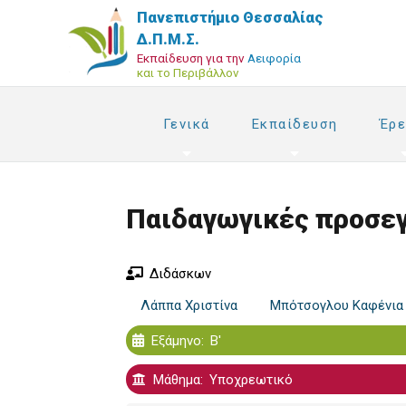
Παράκαμψη
Πανεπιστήμιο Θεσσαλίας
προς
Δ.Π.Μ.Σ.
το
Εκπαίδευση για την
Αειφορία
και το Περιβάλλον
κυρίως
περιεχόμενο
Γενικά
Εκπαίδευση
Έρε
Παιδαγωγικές προσεγγ
Διδάσκων
Λάππα Χριστίνα
Μπότσογλου Καφένια
Εξάμηνο
Β'
Μάθημα
Υποχρεωτικό