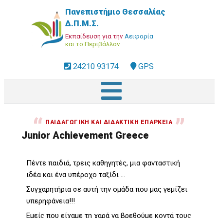
Παράκαμψη
Πανεπιστήμιο Θεσσαλίας
προς
Δ.Π.Μ.Σ.
το
Εκπαίδευση για την
Αειφορία
κυρίως
και το Περιβάλλον
περιεχόμενο
fa-
24210 93174
address
GPS
phone-
square
dropdown
trigger
ΠΑΙΔΑΓΩΓΙΚΉ ΚΑΙ ΔΙΔΑΚΤΙΚΉ ΕΠΆΡΚΕΙΑ
Junior Achievement Greece
Πέντε παιδιά, τρεις καθηγητές, μια φανταστική
ιδέα και ένα υπέροχο ταξίδι ...
Συγχαρητήρια σε αυτή την ομάδα που μας γεμίζει
υπερηφάνεια!!!
Εμείς που είχαμε τη χαρά να βρεθούμε κοντά τους