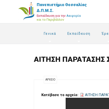
Παράκαμψη
Πανεπιστήμιο Θεσσαλίας
προς
Δ.Π.Μ.Σ.
το
Εκπαίδευση για την
Αειφορία
και το Περιβάλλον
κυρίως
περιεχόμενο
Γενικά
Εκπαίδευση
Έρε
ΑΙΤΗΣΗ ΠΑΡΑΤΑΣΗΣ
ΑΡΧΕΊΟ
Κατέβασε το αρχείο
ΑΙΤΗΣΗ ΠΑΡΑ