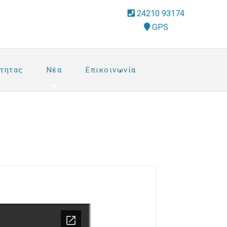
fa-
24210 93174
phone-
address
GPS
square
dropdown
trigger
τητας
Νέα
Επικοινωνία