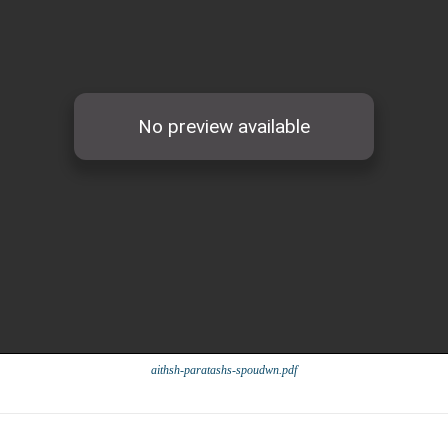
aithsh-paratashs-spoudwn.pdf